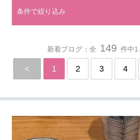
条件で絞り込み
149
新着ブログ：全
件中1
<
1
2
3
4