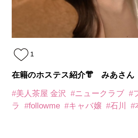
1
在籍のホステス紹介👘 みあさん
#美人茶屋 金沢
#ニュークラブ
#
ラ
#followme
#キャバ嬢
#石川