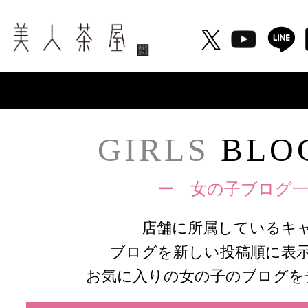
GIRLS
BLOG
ー 女の子ブログ一
店舗に所属しているキ
ブログを新しい投稿順に表
お気に入りの女の子のブログを