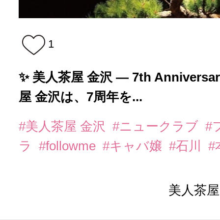
1
✨ 美人茶屋 金沢 — 7th Annive
屋 金沢は、7周年を...
#美人茶屋 金沢
#ニュークラブ
#
ラ
#followme
#キャバ嬢
#石川
美人茶屋