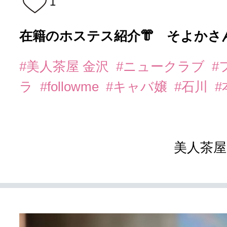
1
在籍のホステス紹介👘 そよかさ
#美人茶屋 金沢
#ニュークラブ
#
ラ
#followme
#キャバ嬢
#石川
美人茶屋