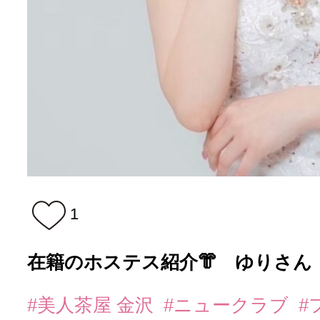
1
在籍のホステス紹介👘 ゆりさん
#美人茶屋 金沢
#ニュークラブ
#