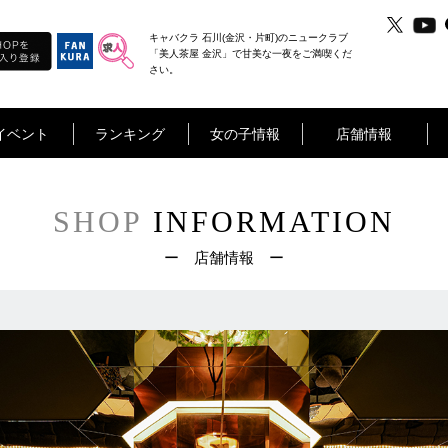
キャバクラ 石川(金沢・片町)のニュークラブ
「美人茶屋 金沢」で甘美な一夜をご満喫くだ
さい。
イベント
ランキング
女の子情報
店舗情報
SHOP
INFORMATION
ー 店舗情報 ー