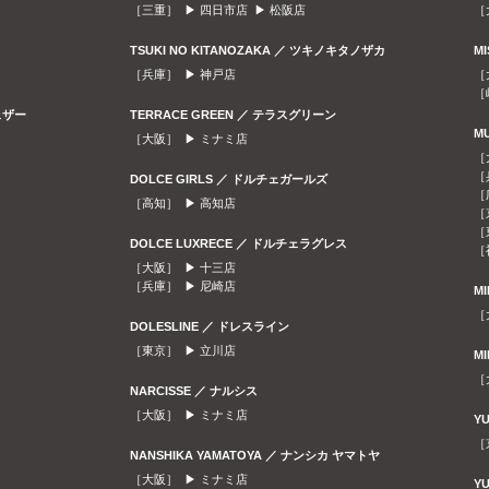
［三重］ ▶
四日市店
▶
松阪店
［
TSUKI NO KITANOZAKA ／ ツキノキタノザカ
M
［兵庫］ ▶
神戸店
［
［
ェザー
TERRACE GREEN ／ テラスグリーン
M
［大阪］ ▶
ミナミ店
［
［
DOLCE GIRLS ／ ドルチェガールズ
［
［高知］ ▶
高知店
［
［
DOLCE LUXRECE ／ ドルチェラグレス
［
［大阪］ ▶
十三店
［兵庫］ ▶
尼崎店
M
［
DOLESLINE ／ ドレスライン
［東京］ ▶
立川店
M
［
NARCISSE ／ ナルシス
［大阪］ ▶
ミナミ店
Y
［
NANSHIKA YAMATOYA ／ ナンシカ ヤマトヤ
［大阪］ ▶
ミナミ店
Y