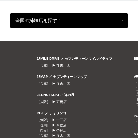
全国の姉妹店を探す！
>
17MILE DRIVE ／ セブンティーンマイルドライブ
B
［兵庫］ ▶
加古川店
［
17MAP ／ セブンティーンマップ
V
［兵庫］ ▶
加古川店
［
［
［
ZENNOTSUKI ／ 禅の月
［
［大阪］ ▶
京橋店
［
BBC ／ チャリンコ
P
［大阪］ ▶
十三店
［
［香川］ ▶
高松店
［奈良］ ▶
奈良店
M
［兵庫］ ▶
加古川店