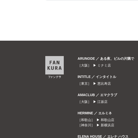
ARUNODE ／ ある夜、ビルの片隅で
［大阪］ ▶
ミナミ店
INTITLE ／ インタイトル
［東京］ ▶
恵比寿店
AMACLUB ／ エマクラブ
［大阪］ ▶
江坂店
HERMINE ／ エルミネ
［和歌山］ ▶
和歌山店
［神奈川］ ▶
新横浜店
ELENA HOUSE ／ エレナ ハウス