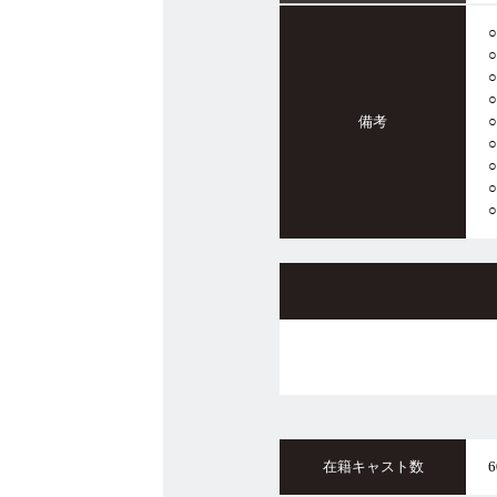
備考
在籍
キャスト数
6