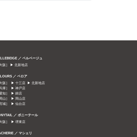
ELLEBEIGE ／ ベルベージュ
大阪］ ▶
北新地店
ELOURS ／ ベロア
大阪］ ▶
十三店
▶
北新地店
兵庫］ ▶
神戸店
愛知］ ▶
錦店
岡山］ ▶
岡山店
宮城］ ▶
仙台店
ONYTAIL ／ ポニーテール
大阪］ ▶
堺東店
ACHERIE ／ マシェリ