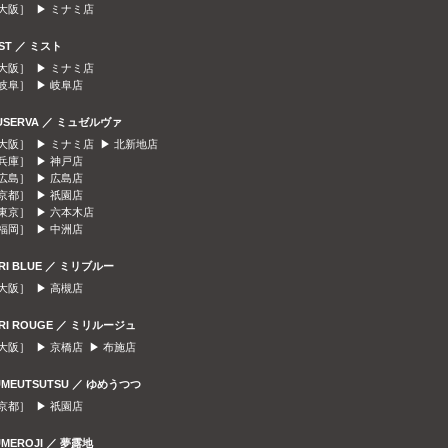
大阪］ ▶
ミナミ店
IST ／ ミスト
大阪］ ▶
ミナミ店
岐阜］ ▶
岐阜店
USERVA ／ ミュゼルヴァ
大阪］ ▶
ミナミ店
▶
北新地店
兵庫］ ▶
神戸店
広島］ ▶
広島店
京都］ ▶
祇園店
東京］ ▶
六本木店
福岡］ ▶
中洲店
IRI BLUE ／ ミリブルー
大阪］ ▶
高槻店
IRI ROUGE ／ ミリルージュ
大阪］ ▶
京橋店
▶
布施店
UMEUTSUTSU ／ ゆめうつつ
京都］ ▶
祇園店
UMEROJI ／ 夢露地