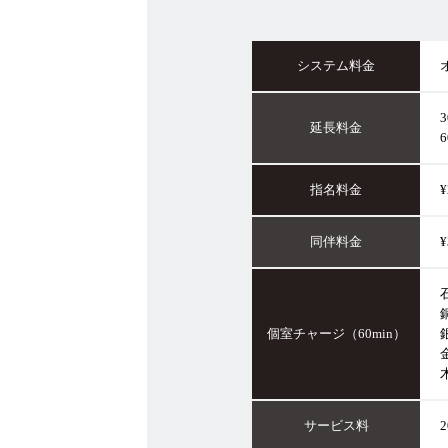
システム料金
3
延長料金
6
指名料金
¥
同伴料金
¥
石
銅
個室チャージ（60min）
銀
金
木
サービス料