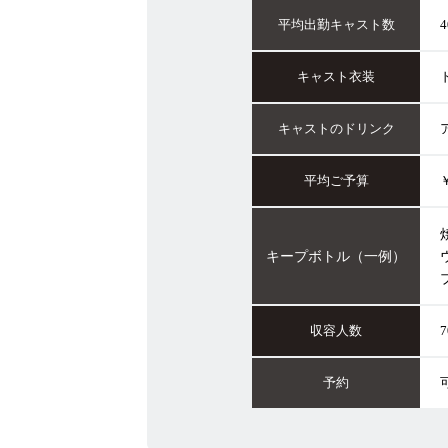
平均出勤
キャスト数
4
キャスト
衣装
キャストの
ドリンク
平均ご予算
￥
キープ
ボトル
（一例）
収容人数
7
予約