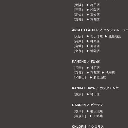
［大阪］ ▶
梅田店
［三重］ ▶
松阪店
［高知］ ▶
高知店
［京都］ ▶
京都店
ANGEL FEATHER ／ エンジェル・フ
［大阪］ ▶
ミナミ店
▶
北新地店
［兵庫］ ▶
神戸店
［宮城］ ▶
仙台店
［東京］ ▶
池袋店
KANONE ／ 錵乃音
［兵庫］ ▶
神戸店
［京都］ ▶
京都店
▶
祇園店
［和歌山］ ▶
和歌山店
KANDA CHAYA ／ カンダチャヤ
［東京］ ▶
神田店
GARDEN ／ ガーデン
［岐阜］ ▶
柳ヶ瀬店
［神奈川］ ▶
川崎店
CHLORIS ／ クロリス